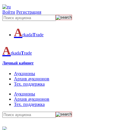
Войти
Регистрация
A
rkada
T
rade
A
rkada
T
rade
Личный кабинет
Аукционы
Архив аукционов
Тех. поддержка
Аукционы
Архив аукционов
Тех. поддержка