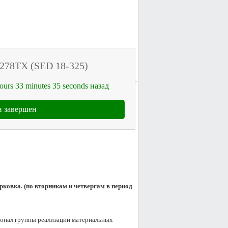
M278TX (SED 18-325)
ours
33
minutes
35
seconds
назад
 завершен
ковка. (по вторникам и четвергам в период 
сонал группы реализации материальных 