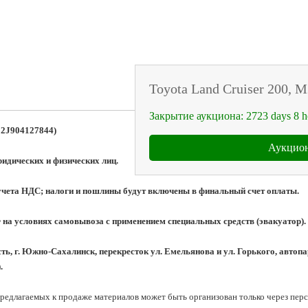
Toyota Land Cruiser 200, 
Закрытие аукциона:
2723
days
8
h
02J904127844
)
Аукцион
идических и физических лиц.  
учета НДС; налоги и пошлины будут включены в финальный счет оплаты.
на условиях самовывоза с применением специальных средств (эвакуатор).
ь, г. Южно-Сахалинск, перекресток ул. Емельянова и ул. Горького, автопар
.
редлагаемых к продаже материалов может быть организован только через пер