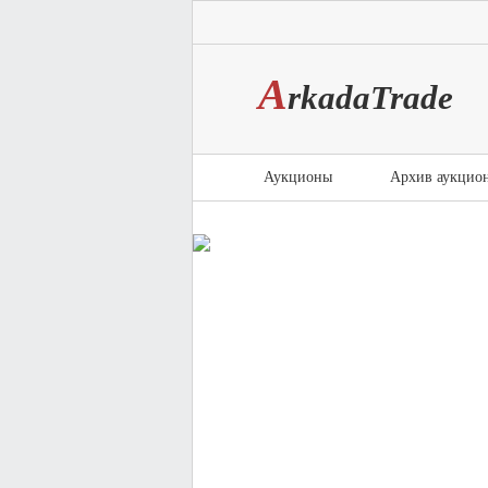
A
rkada
T
rade
Аукционы
Архив аукцио