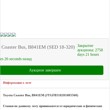
Закрытие
a Coaster Bus, B841ЕМ (SED 18-320)
аукциона:
2758
days
21
hours
tes
26
seconds
назад
Аукцион завершен
Информация о лоте
Toyota Coaster Bus, B841ЕМ (JTGFB518201005560
)
Ставки по данному лоту принимаются от юридических и физических 