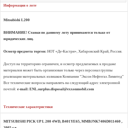
Информация о лоте
Mitsubishi L200 
ВНИМАНИЕ! Ставки по данному лоту принимаются только от 
юридических лиц.
Осмотр предмета торгов:
 НОТ «Де-Кастри», Хабаровский Край, Россия.

Доступ на территорию ограничен, и осмотр предлагаемых к продаже 
материалов может быть организован только через персонал группы 
реализации материальных излишков Компании “Эксон Нефтегаз Лимитед” 
Все технические вопросы направлять на следующий адрес электронной 
почтой: 
e-mail: ENL.surplus.disposal@exxonmobil.com
Технические характеристики
MITSUBISHI PICK UP L 200 4WD, B401YE65, MMBJNK7406D011460 , 
2005 г.в.