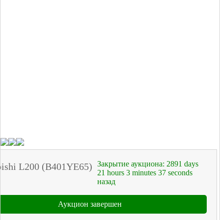
Закрытие аукциона:
2891
days
bishi L200 (B401YE65)
21
hours
3
minutes
37
seconds
назад
Аукцион завершен