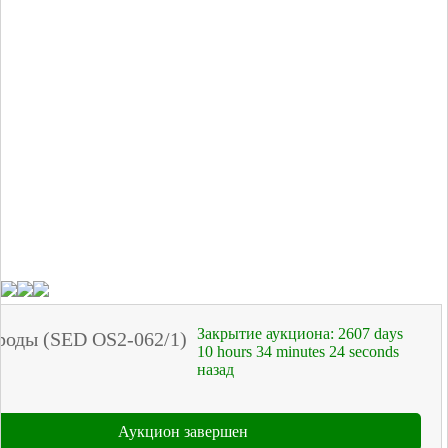
Закрытие аукциона:
2607
days
роды (SED OS2-062/1)
10
hours
34
minutes
24
seconds
назад
Аукцион завершен