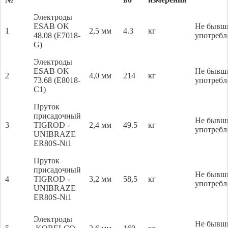
Электроды
ESAB OK
Не бывш
1
2,5 мм
4.3
кг
48.08 (E7018-
употребл
G)
Электроды
ESAB OK
Не бывш
2
4,0 мм
214
кг
73.68 (E8018-
употребл
C1)
Пруток
присадочный
Не бывш
3
TIGROD -
2,4 мм
49.5
кг
употребл
UNIBRAZE
ER80S-Ni1
Пруток
присадочный
Не бывш
4
TIGROD -
3,2 мм
58,5
кг
употребл
UNIBRAZE
ER80S-Ni1
Электроды
Не бывш