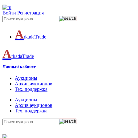
Войти
Регистрация
A
rkada
T
rade
A
rkada
T
rade
Личный кабинет
Аукционы
Архив аукционов
Тех. поддержка
Аукционы
Архив аукционов
Тех. поддержка