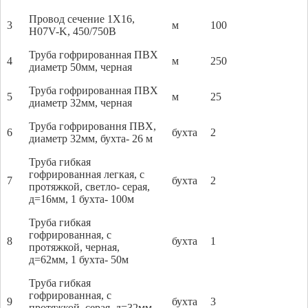
Провод сечение 1Х16,
3
м
100
H07V-K, 450/750В
Труба гофрированная ПВХ
4
м
250
диаметр 50мм, черная
Труба гофрированная ПВХ
5
м
25
диаметр 32мм, черная
Труба гофрировання ПВХ,
6
бухта
2
диаметр 32мм, бухта- 26 м
Труба гибкая
гофрированная легкая, с
7
бухта
2
протяжкой, светло- серая,
д=16мм, 1 бухта- 100м
Труба гибкая
гофрированная, с
8
бухта
1
протяжкой, черная,
д=62мм, 1 бухта- 50м
Труба гибкая
гофрированная, с
9
бухта
3
протяжкой, серая, д=32мм,