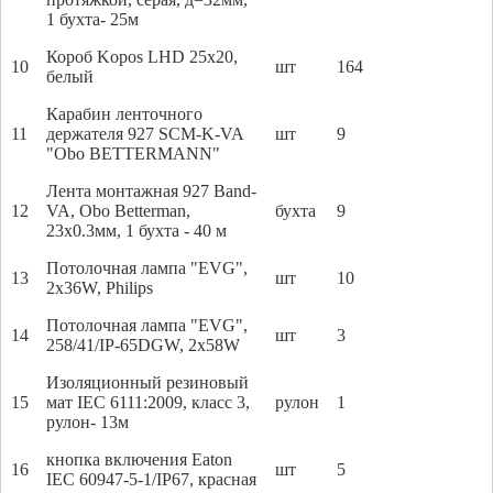
1 бухта- 25м
Короб Kopos LHD 25x20,
10
шт
164
белый
Карабин ленточного
11
держателя 927 SCM-K-VA
шт
9
"Obo BETTERMANN"
Лента монтажная 927 Band-
12
VA, Obo Betterman,
бухта
9
23x0.3мм, 1 бухта - 40 м
Потолочная лампа "EVG",
13
шт
10
2x36W, Philips
Потолочная лампа "EVG",
14
шт
3
258/41/IP-65DGW, 2x58W
Изоляционный резиновый
15
мат IEC 6111:2009, класс 3,
рулон
1
рулон- 13м
кнопка включения Eaton
16
шт
5
IEC 60947-5-1/IP67, красная