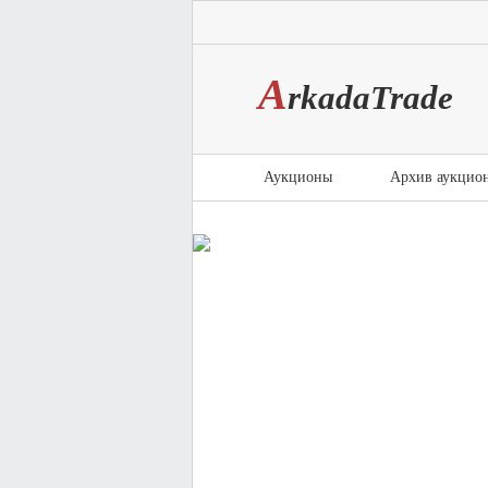
A
rkada
T
rade
Аукционы
Архив аукцио