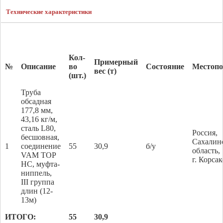
Технические характеристики
Кол-
Примерный
№
Описание
во
Состояние
Местопо
вес (т)
(шт.)
Труба
обсадная
177,8 мм,
43,16 кг/м,
сталь L80,
Россия,
бесшовная,
Сахалин
1
соединение
55
30,9
б/у
область,
VAM TOP
г. Корса
HC, муфта-
ниппель,
III группа
длин (12-
13м)
ИТОГО:
55
30
,
9