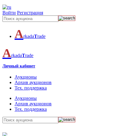
Войти
Регистрация
A
rkada
T
rade
A
rkada
T
rade
Личный кабинет
Аукционы
Архив аукционов
Тех. поддержка
Аукционы
Архив аукционов
Тех. поддержка