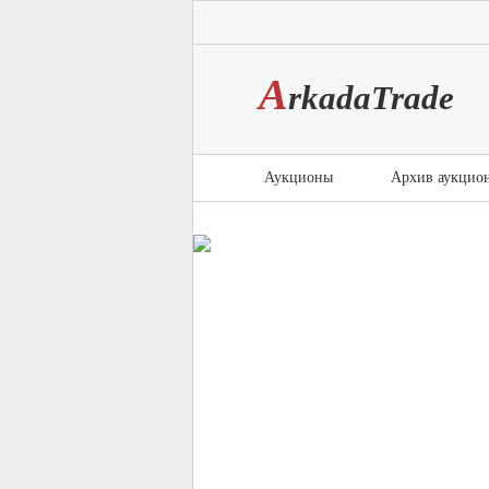
A
rkada
T
rade
Аукционы
Архив аукцио