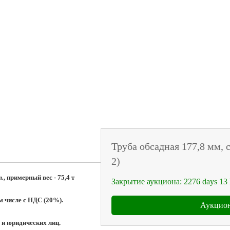
Труба обсадная 177,8 мм, с
2)
т.
, примерный вес - 75,4 т
Закрытие аукциона:
2276
days
13
м числе с НДС (20%).
Аукцион
 и юридических лиц.