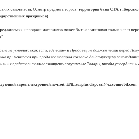
овиях самовывоза. Осмотр предмета торгов:
 территория базы СТА, г. Корсаков
сударственных праздников)
редлагаемых к продаже материалов может быть организован только через пер
”

ена на условиях «как есть, где есть» и Продавец не должен нести перед Пок
ычно применяются при продаже товаров согласно действующему законодатель
или их представителям осмотреть покупаемые Товары, чтобы утвердить их к
 
едующий адрес электронной почтой: 
ENL.surplus.disposal@exxonmobil.com