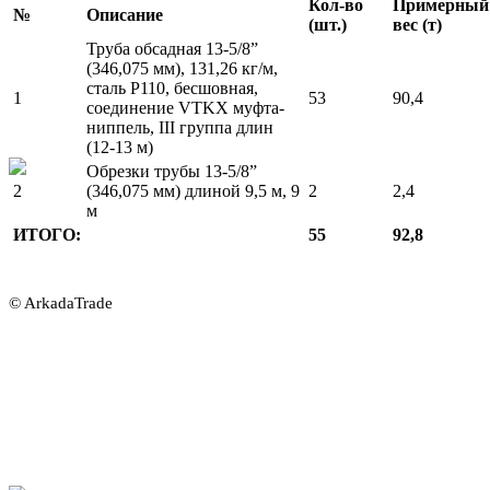
Кол-во
Примерный
№
Описание
(шт.)
вес (т)
Труба обсадная 13-5/8”
(346,075 мм), 131,26 кг/м,
сталь P110, бесшовная,
1
53
90,4
соединение VTKX муфта-
ниппель, III группа длин
(12-13 м)
Обрезки трубы 13-5/8”
2
(346,075 мм) длиной 9,5 м, 9
2
2,4
м
ИТОГО:
55
92,8
© ArkadaTrade