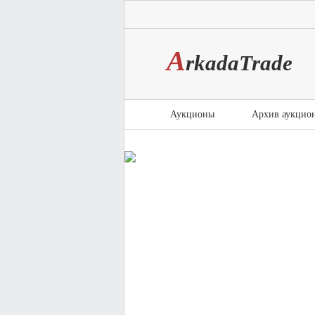
A
rkada
T
rade
Аукционы
Архив аукцио