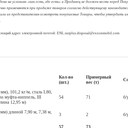
ена на условиях «как есть, где есть» и Продавец не должен нести перед Пок
ычно применяются при продаже товаров согласно действующему законодатель
или их представителям осмотреть покупаемые Товары, чтобы утвердить их к
.
дующий адрес электронной почтой: ENL.surplus.disposal@exxonmobil.com
Кол-во
Примерный
С
(шт.)
вес (т)
мм), 101,2 кг/м, сталь L80,
ss муфта-ниппель, III
54
71
б/
лина 12,95 м)
мм) длиной 7,90 м, 7,38 м,
3
2
б/
57
73