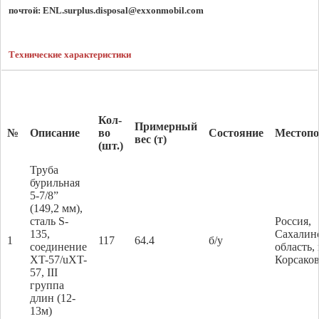
почтой: 
ENL.surplus.disposal@exxonmobil.com
Технические характеристики
Кол-
Примерный
№
Описание
во
Состояние
Местопо
вес (т)
(шт.)
Труба
бурильная
5-7/8”
(149,2 мм),
сталь S-
Россия,
135,
Сахалин
1
117
64.4
б/у
соединение
область, 
XT-57/uXT-
Корсако
57, III
группа
длин (12-
13м)