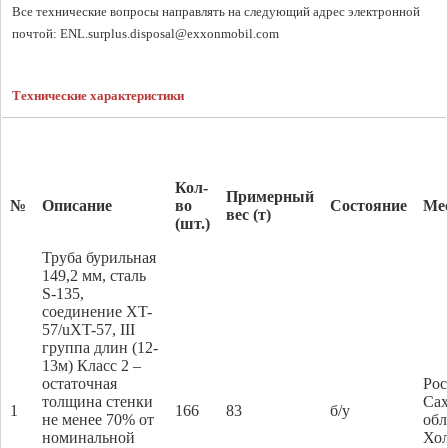
Все технические вопросы направлять на следующий адрес электронной 
почтой: ENL.surplus.disposal@exxonmobil.com
Технические характеристики
Кол-
Примерный
№
Описание
во
Состояние
Ме
вес (т)
(шт.)
Труба бурильная
149,2 мм, сталь
S-135,
соединение XT-
57/uXT-57, III
группа длин (12-
13м) Класс 2 –
остаточная
Рос
толщина стенки
Сах
1
166
83
б/у
не менее 70% от
обл
номинальной
Хо