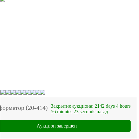
Закрытие аукциона:
2142
days
4
hours
форматор (20-414)
56
minutes
23
seconds
назад
Аукцион завершен