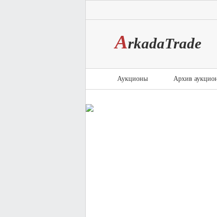
A
rkada
T
rade
Аукционы
Архив аукцио