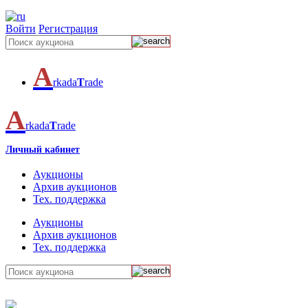
Войти
Регистрация
A
rkada
T
rade
A
rkada
T
rade
Личный кабинет
Аукционы
Архив аукционов
Тех. поддержка
Аукционы
Архив аукционов
Тех. поддержка