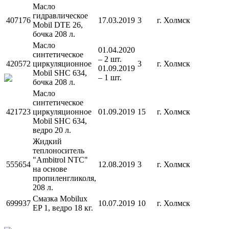
Масло
гидравлическое
407176
17.03.2019
3
г. Холмск
Mobil DTE 26,
бочка 208 л.
Масло
01.04.2020
синтетическое
– 2 шт.
420572
циркуляционное
3
г. Холмск
01.09.2019
Mobil SHC 634,
– 1 шт.
бочка 208 л.
Масло
синтетическое
421723
циркуляционное
01.09.2019
15
г. Холмск
Mobil SHC 634,
ведро 20 л.
Жидкий
теплоноситель
"Ambitrol NTC"
555654
12.08.2019
3
г. Холмск
на основе
пропиленгликоля,
208 л.
Смазка Mobilux
699937
10.07.2019
10
г. Холмск
EP 1, ведро 18 кг.