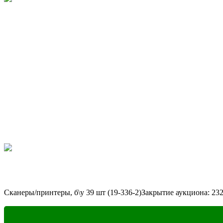
Сканеры/принтеры, б\у 39 шт (19-336-2)
Закрытие аукциона:
23