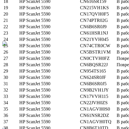
18
HP ScanJet 5590
CN616SR159
В раб
19
HP ScanJet 5590
CN215VH1KS
В раб
20
HP ScanJet 5590
CN17QVH0F5
В раб
21
HP ScanJet 5590
CN74PTR02G
В раб
22
HP ScanJet 5590
CN6B6SR0J9
В раб
23
HP ScanJet 5590
CN61HSR1NJ
В раб
24
HP ScanJet 5590
CN21YVH045
В раб
25
HP ScanJet 5590
CN74CTR0CW
В раб
26
HP ScanJet 5590
CN5BSTR1VM
В раб
27
HP ScanJet 5590
CN0CTVH0FZ
Повр
28
HP ScanJet 5590
CN6BQSR22J
Повр
29
HP ScanJet 5590
CN954TS165
В раб
30
HP ScanJet 5590
CN624SR0JF
В раб
31
HP ScanJet 5590
CN6B6SR0J5
В раб
32
HP ScanJet 5590
CN9B2VH1JY
В раб
33
HP ScanJet 5590
CN17VVH115
В раб
34
HP ScanJet 5590
CN22JVH0ZS
В раб
35
HP ScanJet 5590
CN1AGVH0S0
В раб
36
HP ScanJet 5590
CN61NSR2DZ
В раб
37
HP ScanJet 5590
CN1AGVH0TQ
В раб
38
HP ScanJet 5590
CN8B6T10TD
В раб