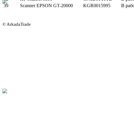
39
Scanner EPSON GT-20000
KGR0015995
В раб
© ArkadaTrade