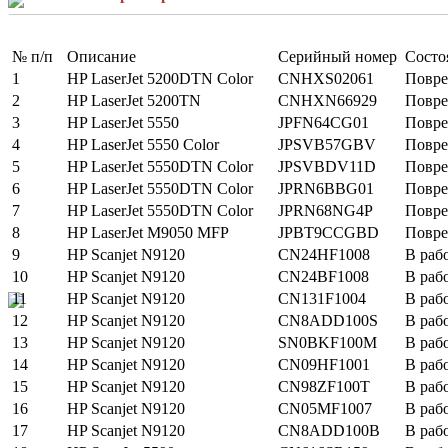
№ п/п
Описание
Серийный номер
Состо
1
HP LaserJet 5200DTN Color
CNHXS02061
Повр
2
HP LaserJet 5200TN
CNHXN66929
Повр
3
HP LaserJet 5550
JPFN64CG01
Повр
4
HP LaserJet 5550 Color
JPSVB57GBV
Повр
5
HP LaserJet 5550DTN Color
JPSVBDV11D
Повр
6
HP LaserJet 5550DTN Color
JPRN6BBG01
Повр
7
HP LaserJet 5550DTN Color
JPRN68NG4P
Повр
8
HP LaserJet M9050 MFP
JPBT9CCGBD
Повр
9
HP Scanjet N9120
CN24HF1008
В раб
10
HP Scanjet N9120
CN24BF1008
В раб
11
HP Scanjet N9120
CN131F1004
В раб
12
HP Scanjet N9120
CN8ADD100S
В раб
13
HP Scanjet N9120
SN0BKF100M
В раб
14
HP Scanjet N9120
CN09HF1001
В раб
15
HP Scanjet N9120
CN98ZF100T
В раб
16
HP Scanjet N9120
CN05MF1007
В раб
17
HP Scanjet N9120
CN8ADD100B
В раб