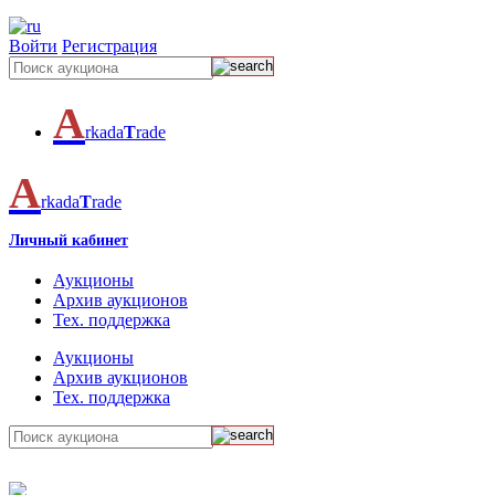
Войти
Регистрация
A
rkada
T
rade
A
rkada
T
rade
Личный кабинет
Аукционы
Архив аукционов
Тех. поддержка
Аукционы
Архив аукционов
Тех. поддержка