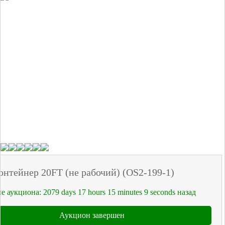
онтейнер 20FT (не рабочий) (OS2-199-1)
е аукциона:
2079
days
17
hours
15
minutes
9
seconds
назад
Аукцион завершен