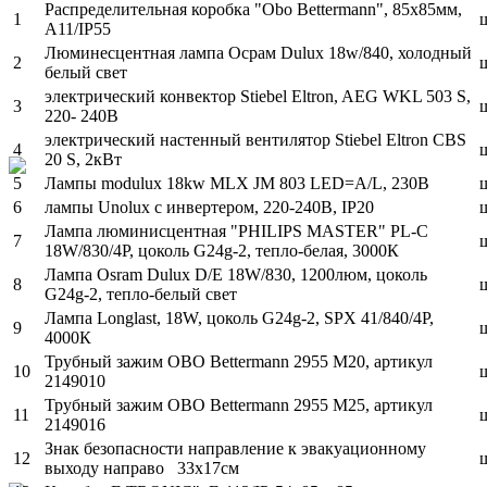
Распределительная коробка "Obo Bettermann", 85х85мм,
1
A11/IP55
Люминесцентная лампа Осрам Dulux 18w/840, холодный
2
белый свет
электрический конвектор Stiebel Eltron, AEG WKL 503 S,
3
220- 240В
электрический настенный вентилятор Stiebel Eltron CBS
4
20 S, 2кВт
5
Лампы modulux 18kw MLX JM 803 LED=A/L, 230В
6
лампы Unolux c инвертером, 220-240В, IP20
Лампа люминисцентная "PHILIPS MASTER" PL-C
7
18W/830/4P, цоколь G24g-2, тепло-белая, 3000К
Лампа Osram Dulux D/E 18W/830, 1200люм, цоколь
8
G24g-2, тепло-белый свет
Лампа Longlast, 18W, цоколь G24g-2, SPX 41/840/4P,
9
4000К
Трубный зажим OBO Bettermann 2955 M20, артикул
10
2149010
Трубный зажим OBO Bettermann 2955 M25, артикул
11
2149016
Знак безопасности направление к эвакуационному
12
выходу направо 33х17см