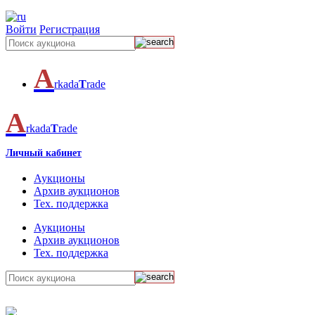
Войти
Регистрация
A
rkada
T
rade
A
rkada
T
rade
Личный кабинет
Аукционы
Архив аукционов
Тех. поддержка
Аукционы
Архив аукционов
Тех. поддержка