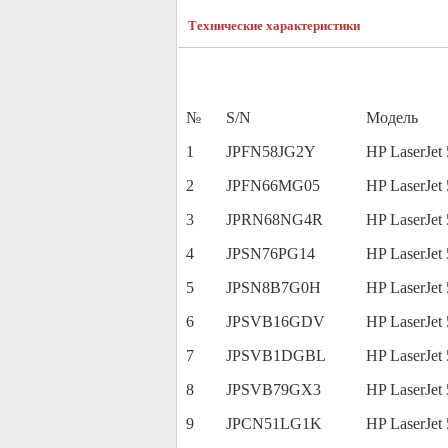
Технические характеристики
№
S/N
Модель
1
JPFN58JG2Y
HP LaserJet
2
JPFN66MG05
HP LaserJet
3
JPRN68NG4R
HP LaserJet
4
JPSN76PG14
HP LaserJet
5
JPSN8B7G0H
HP LaserJet
6
JPSVB16GDV
HP LaserJet
7
JPSVB1DGBL
HP LaserJet
8
JPSVB79GX3
HP LaserJet
9
JPCN51LG1K
HP LaserJet