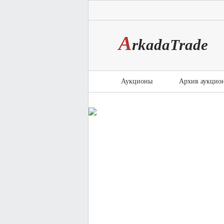
A
rkada
T
rade
Аукционы
Архив аукцио