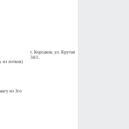
г. Корсаков, ул. Крутая
34/1.
у из лотков)
магу из 3го