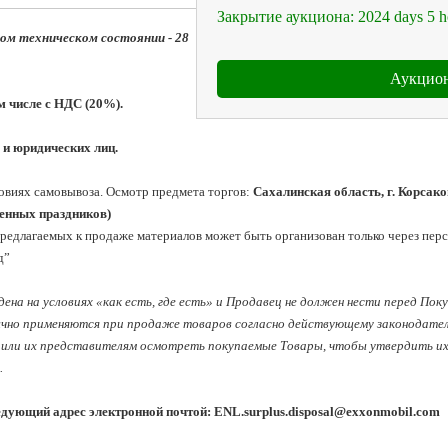
Закрытие аукциона:
2024
days
5
h
ном техническом состоянии - 28 
Аукцион
м числе с НДС (20%).
 и юридических лиц.
овиях самовывоза. Осмотр предмета торгов:
 Сахалинская область, г. Корсаков,
венных праздников)
редлагаемых к продаже материалов может быть организован только через пер
”

ена на условиях «как есть, где есть» и Продавец не должен нести перед Пок
ычно применяются при продаже товаров согласно действующему законодатель
или их представителям осмотреть покупаемые Товары, чтобы утвердить их к
 
едующий адрес электронной почтой: 
ENL.surplus.disposal@exxonmobil.com