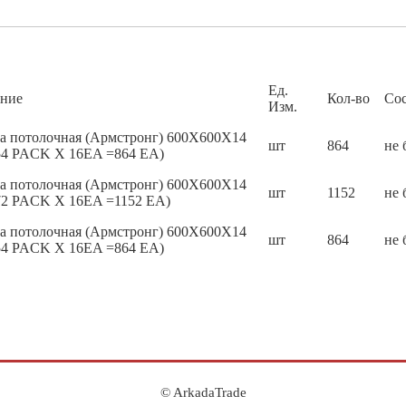
Ед.
ние
Кол-во
Со
Изм.
а потолочная (Армстронг) 600X600X14
шт
864
не 
4 PACK X 16EA =864 EA)
а потолочная (Армстронг) 600X600X14
шт
1152
не 
2 PACK X 16EA =1152 EA)
а потолочная (Армстронг) 600X600X14
шт
864
не 
4 PACK X 16EA =864 EA)
© ArkadaTrade