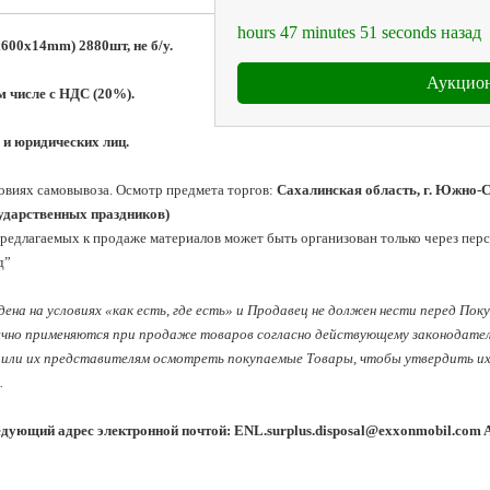
hours
47
minutes
51
seconds
назад
600x14mm) 2880шт, не б/у.
Аукцион
м числе с НДС (20%).
 и юридических лиц.
овиях самовывоза. Осмотр предмета торгов:
 Сахалинская область, г. Южно-Са
сударственных праздников)
редлагаемых к продаже материалов может быть организован только через пер
”

ена на условиях «как есть, где есть» и Продавец не должен нести перед Пок
ычно применяются при продаже товаров согласно действующему законодатель
или их представителям осмотреть покупаемые Товары, чтобы утвердить их к
 
едующий адрес электронной почтой: 
ENL.surplus.disposal@exxonmobil.com