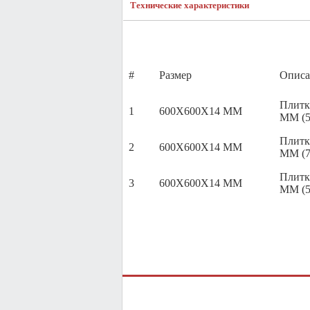
Технические характеристики
#
Размер
Описа
Плитк
1
600X600X14 MM
MM (5
Плитк
2
600X600X14 MM
MM (7
Плитк
3
600X600X14 MM
MM (5