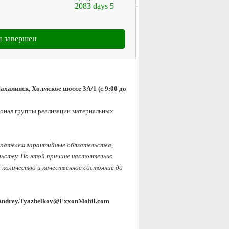
2083
days
5
 завершен
халинск, Холмское шоссе 3A/1 (с 9:00 до 
сонал группы реализации материальных 
упателем гарантийные обязательства, 
ству. По этой причине настоятельно 
оличество и качественное состояние до 
Andrey.Tyazhelkov@ExxonMobil.com