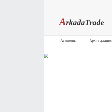
A
rkada
T
rade
Аукционы
Архив аукцио