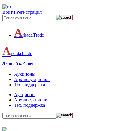
Войти
Регистрация
A
rkada
T
rade
A
rkada
T
rade
Личный кабинет
Аукционы
Архив аукционов
Тех. поддержка
Аукционы
Архив аукционов
Тех. поддержка