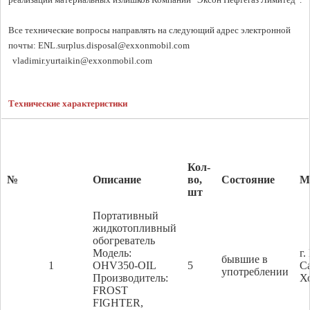
Все технические вопросы направлять на следующий адрес электронной 
почты: 
ENL.surplus.disposal@exxonmobil.com
vladimir.yurtaikin@exxonmobil.com
Технические характеристики
Кол-
№
Описание
во,
Состояние
М
шт
Портативный
жидкотопливный
обогреватель
Модель:
г
бывшие в
1
OHV350-OIL
5
С
употреблении
Производитель:
Х
FROST
FIGHTER,