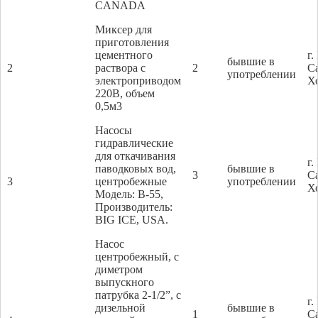
CANADA
Миксер для
приготовления
цементного
г
бывшие в
2
раствора с
2
С
употреблении
электроприводом
Х
220В, объем
0,5м3
Насосы
гидравлические
для откачивания
г
паводковых вод,
бывшие в
3
С
3
центробежные
употреблении
Х
Модель: В-55,
Производитель:
BIG ICE, USA.
Насос
центробежный, с
диметром
выпускного
патрубка 2-1/2”, с
г
дизельной
бывшие в
1
С