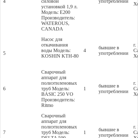
4
силовой
употреблении
Х
установкой 1,9 л.
Модель: Е200
Производитель:
WATEROUS,
CANADA
Насос для
откачивания
г
бывшие в
воды Модель:
4
С
5
употреблении
KOSHIN KTH-80
Х
Сварочный
аппарат для
полиэтиленовых
г
бывшие в
6
труб Модель:
1
С
употреблении
BASIC 250 VO
Х
Производитель:
Ritmo
Сварочный
аппарат для
полиэтиленовых
г
бывшие в
7
труб Модель:
1
С
употреблении
DELTA 500
Х