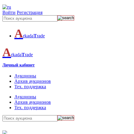
Войти
Регистрация
A
rkada
T
rade
A
rkada
T
rade
Личный кабинет
Аукционы
Архив аукционов
Тех. поддержка
Аукционы
Архив аукционов
Тех. поддержка