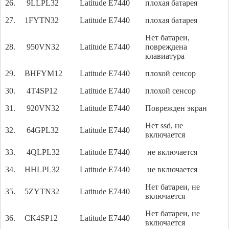
26.
9LLPL32
Latitude E7440
плохая батарея
27.
1FYTN32
Latitude E7440
плохая батарея
Нет батареи,
28.
950VN32
Latitude E7440
повреждена
клавиатура
29.
BHFYM12
Latitude E7440
плохой сенсор
30.
4T4SP12
Latitude E7440
плохой сенсор
31.
920VN32
Latitude E7440
Поврежден экран
Нет ssd, не
32.
64GPL32
Latitude E7440
включается
33.
4QLPL32
Latitude E7440
не включается
34.
HHLPL32
Latitude E7440
не включается
Нет батареи, не
35.
5ZYTN32
Latitude E7440
включается
Нет батареи, не
36.
CK4SP12
Latitude E7440
включается