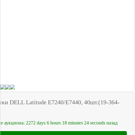
уки DELL Latitude E7240/E7440, 40шт.(19-364-
е аукциона:
2272
days
6
hours
18
minutes
24
seconds
назад