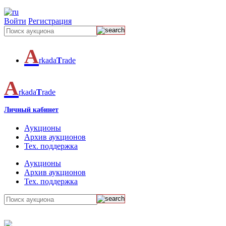
Войти
Регистрация
A
rkada
T
rade
A
rkada
T
rade
Личный кабинет
Аукционы
Архив аукционов
Тех. поддержка
Аукционы
Архив аукционов
Тех. поддержка