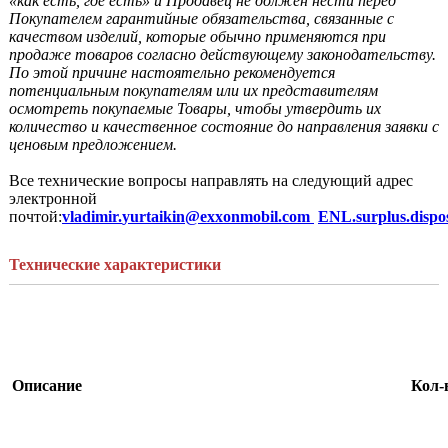
«как есть, где есть» и Продавец не должен нести перед 
Покупателем гарантийные обязательства, связанные с 
качеством изделий, которые обычно применяются при 
продаже товаров согласно действующему законодательству. 
По этой причине настоятельно рекомендуется 
потенциальным покупателям или их представителям 
осмотреть покупаемые Товары, чтобы утвердить их 
количество и качественное состояние до направления заявки с 
ценовым предложением.
Все технические вопросы направлять на следующий адрес 
электронной 
почтой:
vladimir
.
yurtaikin
@
exxonmobil
.
com 
ENL.surplus.dispo
Технические характеристики
Описание
Кол-