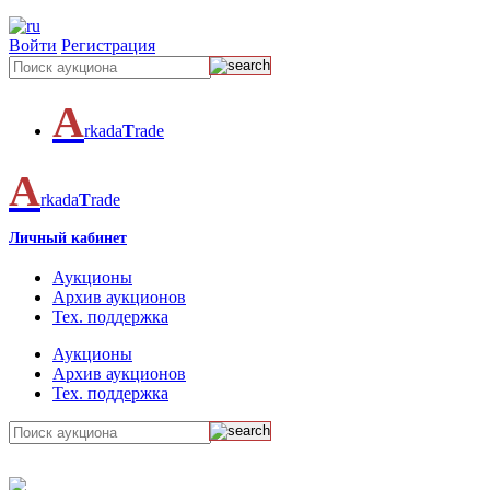
Войти
Регистрация
A
rkada
T
rade
A
rkada
T
rade
Личный кабинет
Аукционы
Архив аукционов
Тех. поддержка
Аукционы
Архив аукционов
Тех. поддержка