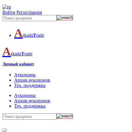
Войти
Регистрация
A
rkada
T
rade
A
rkada
T
rade
Личный кабинет
Аукционы
Архив аукционов
Тех. поддержка
Аукционы
Архив аукционов
Тех. поддержка