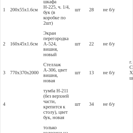
шкафа
Н-225, ч. 1/4,
1
200x55x1.6см
шт
28
не б/у
бук (в
коробке по
2шт)
Экран
перегородка
2
160x45x1.6см
А-524,
шт
22
не б/у
вишня,
новый
г
Стеллаж
С
А-306, цвет
3
770x370x2000
шт
13
не б/у
Х
вишня,
ш
новая
тумба H-211
(без верхней
части,
4
шт
34
не б/у
крепится к
столу), цвет
бук, новая
только
колесики на