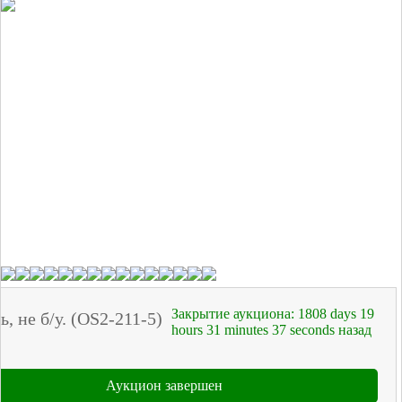
Закрытие аукциона:
1808
days
19
, не б/у. (OS2-211-5)
hours
31
minutes
37
seconds
назад
Аукцион завершен