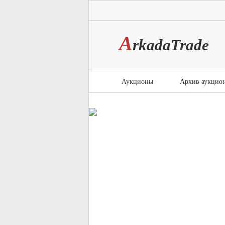
A
rkada
T
rade
Аукционы
Архив аукцио