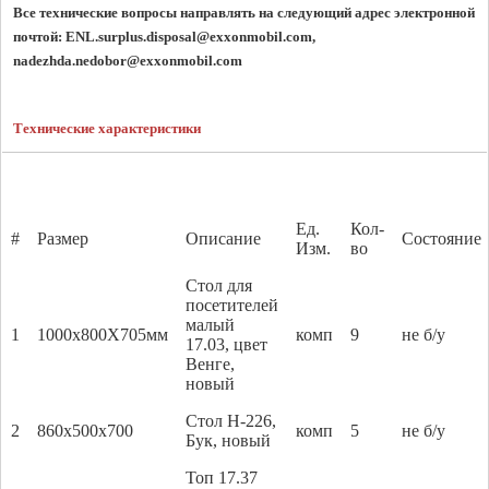
Все технические вопросы направлять на следующий адрес электронной 
почтой: 
ENL.surplus.disposal@exxonmobil.com,   
nadezhda.nedobor@exxonmobil.com
Технические характеристики
Ед.
Кол-
#
Размер
Описание
Состояние
Изм.
во
Стол для
посетителей
малый
1
1000х800Х705мм
комп
9
не б/у
17.03, цвет
Венге,
новый
Стол Н-226,
2
860x500x700
комп
5
не б/у
Бук, новый
Топ 17.37