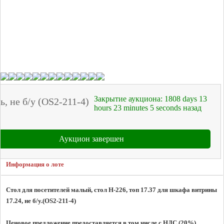
Закрытие аукциона:
1808
days
13
, не б/у (OS2-211-4)
hours
23
minutes
5
seconds
назад
Аукцион завершен
Информация о лоте
Стол для посетителей малый, стол Н-226, топ 17.37 для шкафа витрины 
17.24, не б/у.(
OS2-211-4)
Ценовое предложение предоставляется в том числе с НДС (20%).