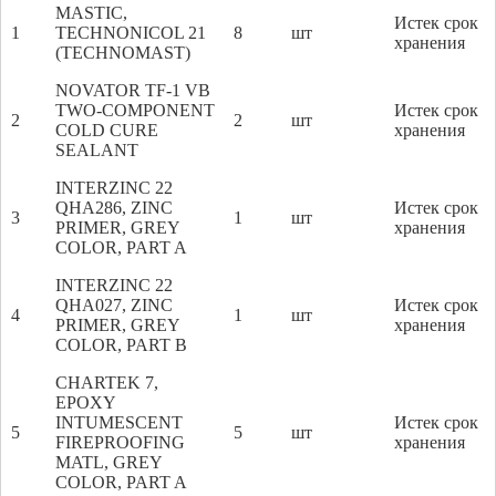
MASTIC,
Истек срок
1
TECHNONICOL 21
8
шт
хранения
(TECHNOMAST)
NOVATOR TF-1 VB
TWO-COMPONENT
Истек срок
2
2
шт
COLD CURE
хранения
SEALANT
INTERZINC 22
QHA286, ZINC
Истек срок
3
1
шт
PRIMER, GREY
хранения
COLOR, PART A
INTERZINC 22
QHA027, ZINC
Истек срок
4
1
шт
PRIMER, GREY
хранения
COLOR, PART B
CHARTEK 7,
EPOXY
INTUMESCENT
Истек срок
5
5
шт
FIREPROOFING
хранения
MATL, GREY
COLOR, PART A