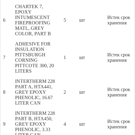
CHARTEK 7,
EPOXY
INTUMESCENT
Истек срок
6
5
шт
FIREPROOFING
хранения
MATL, GREY
COLOR, PART B
ADHESIVE FOR
INSULATION
PITTSBURGH
Истек срок
7
1
шт
CORNING
хранения
PITTCOTE 300, 20
LITERS
INTERTHERM 228
PART A, HTA441,
Истек срок
8
GREY EPOXY
2
шт
хранения
PHENOLIC, 16.67
LITER CAN
INTERTHERM 228
PART B, HTA450,
Истек срок
9
GREY EPOXY
4
шт
хранения
PHENOLIC, 3.33
LITER CAN