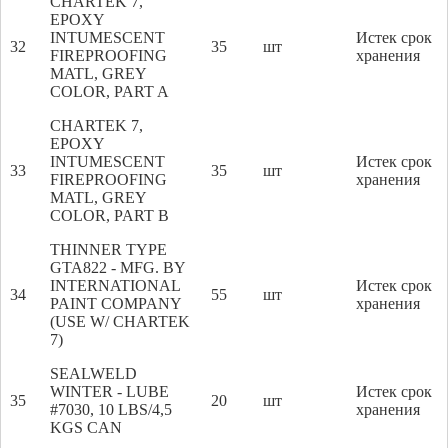
CHARTEK 7,
EPOXY
INTUMESCENT
Истек срок
32
35
шт
FIREPROOFING
хранения
MATL, GREY
COLOR, PART A
CHARTEK 7,
EPOXY
INTUMESCENT
Истек срок
33
35
шт
FIREPROOFING
хранения
MATL, GREY
COLOR, PART B
THINNER TYPE
GTA822 - MFG. BY
INTERNATIONAL
Истек срок
34
55
шт
PAINT COMPANY
хранения
(USE W/ CHARTEK
7)
SEALWELD
WINTER - LUBE
Истек срок
35
20
шт
#7030, 10 LBS/4,5
хранения
KGS CAN