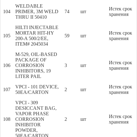
WELDABLE
Истек срок
104
PRIMER, 3M WELD
74
шт
хранения
THRU II 50410
HILTI INJECTABLE
MORTAR HIT-HY
Истек срок
105
59
шт
200-A 500/2/EE,
хранения
ITEM# 2045034
M-529, OIL-BASED
PACKAGE OF
Истек срок
106
CORROSION
3
шт
хранения
INHIBITORS, 19
LITER PAIL
VPCI - 101 DEVICE,
Истек срок
107
2
шт
50EA/CARTON
хранения
VPCI - 309
DESICCANT BAG,
VAPOR PHASE
Истек срок
108
CORROSION
2
шт
хранения
INHIBITOR
POWDER,
50EA/CARTON