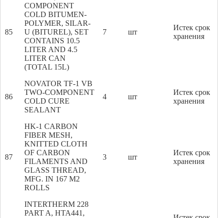
COMPONENT
COLD BITUMEN-
POLYMER, SILAR-
Истек срок
85
U (BITUREL), SET
7
шт
хранения
CONTAINS 10.5
LITER AND 4.5
LITER CAN
(TOTAL 15L)
NOVATOR TF-1 VB
TWO-COMPONENT
Истек срок
86
4
шт
COLD CURE
хранения
SEALANT
HK-1 CARBON
FIBER MESH,
KNITTED CLOTH
OF CARBON
Истек срок
87
3
шт
FILAMENTS AND
хранения
GLASS THREAD,
MFG. IN 167 M2
ROLLS
INTERTHERM 228
PART A, HTA441,
Истек срок