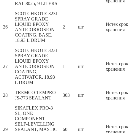
хранения
RAL 8025, 9 LITERS
SCOTCHKOTE 323I
SPRAY GRADE
LIQUID EPOXY
Истек срок
26
2
шт
ANTICORROSION
хранения
COATING, BASE,
18.93 L DRUM
SCOTCHKOTE 323I
SPRAY GRADE
LIQUID EPOXY
Истек срок
27
ANTICORROSION
1
шт
хранения
COATING,
ACTIVATOR, 18.93
L DRUM
TREMCO TEMPRO
Истек срок
28
303
шт
JS-773 SEALANT
хранения
SIKAFLEX PRO-3
SL, ONE-
COMPONENT
SELF-LEVELLING
Истек срок
29
SEALANT, MASTIC
60
шт
хранения