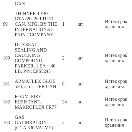
CAN
THINNER TYPE
GTA220, 20 LITER
Истек срок
99
CAN, MFG. BY THE
1
шт
хранения
INTERNATIONAL
PAINT COMPANY
DUXSEAL
SEALING AND
CAULKING
Истек срок
100
2
шт
COMPOUND,
хранения
PARKER, 1 EA = 40
LB, P/N: EPS5245
ARMAFLEX GLUE
Истек срок
101
8
шт
520, 2.5 LITER CAN
хранения
FOAM, FIRE
Истек срок
102
RESISTANT,
24
шт
хранения
MAKROFLEX FR77
GAS,
Истек срок
103
CALIBRATION
2
шт
хранения
(CGA 330 VALVE)