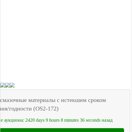
смазочные материалы с истекшим сроком
ния/годности (OS2-172)
е аукциона:
2420
days
9
hours
8
minutes
36
seconds
назад