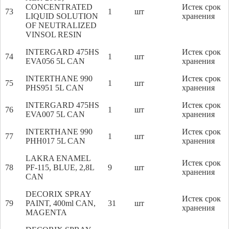
CONCENTRATED
Истек срок
73
1
шт
LIQUID SOLUTION
хранения
OF NEUTRALIZED
VINSOL RESIN
INTERGARD 475HS
Истек срок
74
1
шт
EVA056 5L CAN
хранения
INTERTHANE 990
Истек срок
75
1
шт
PHS951 5L CAN
хранения
INTERGARD 475HS
Истек срок
76
1
шт
EVA007 5L CAN
хранения
INTERTHANE 990
Истек срок
77
1
шт
PHH017 5L CAN
хранения
LAKRA ENAMEL
Истек срок
78
PF-115, BLUE, 2,8L
9
шт
хранения
CAN
DECORIX SPRAY
Истек срок
79
PAINT, 400ml CAN,
31
шт
хранения
MAGENTA