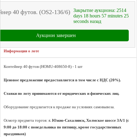
Закрытие аукциона:
2514
йнер 40 футов. (OS2-136/6)
days
18
hours
57
minutes
25
seconds
назад
Аукцион завершен
Информация о лоте
Контейнер 40 футов (HOMU-408650-8) - 1 шт

Ценовое предложение предоставляется в том числе с
 НДС (20%).
Ставки по лоту принимаются от юридических и физических лиц.
Оборудование предлагается к продаже на условиях самовывоза.

Осмотр предмета торгов: 
г. Южно-Сахалинск, Холмское шоссе 3А/1 (с 
9:00 до 18:00 с понедельника по пятницу, кроме государственных 
праздников)