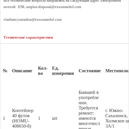
Все технические вопросы направлять на следующий адрес электронной 
почтой:  
ENL.surplus.disposal@exxonmobil.com 
vladimir.yurtaikin@exxonmobil.com
Технические характеристики
Кол-
Ед.
№
Описание
Состояние
Местополо
во
измерения
Бывший в
употребле
нии.
Требуется
Контейнер
г. Южно-
ремонт:
40 футов
Сахалинск,
1
1
шт
имеются
(HOMU-
Холмское ш
многочисл
408650-8)
3А/1
енные