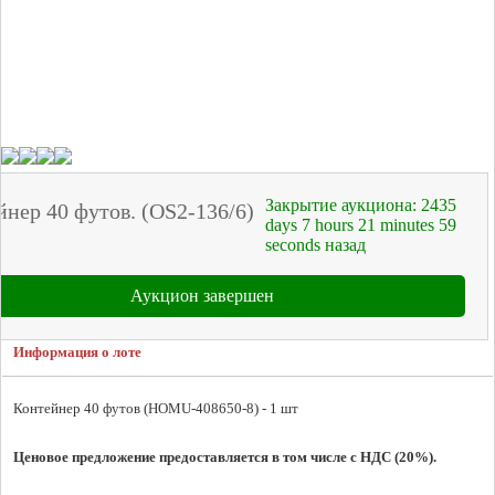
Закрытие аукциона:
2435
йнер 40 футов. (OS2-136/6)
days
7
hours
21
minutes
59
seconds
назад
Аукцион завершен
Информация о лоте
Контейнер 40 футов (HOMU-408650-8) - 1 шт

Ценовое предложение предоставляется в том числе с
 НДС (20%).