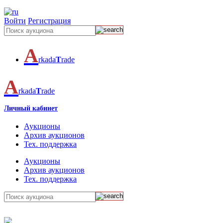
Войти
Регистрация
A
rkada
T
rade
A
rkada
T
rade
Личный кабинет
Аукционы
Архив аукционов
Тех. поддержка
Аукционы
Архив аукционов
Тех. поддержка