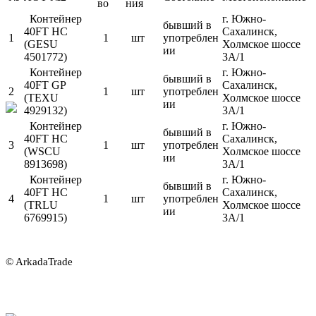
во
ния
Контейнер
г. Южно-
бывший в
40FT HC
Сахалинск,
1
1
шт
употреблен
(GESU
Холмское шоссе
ии
4501772)
3А/1
Контейнер
г. Южно-
бывший в
40FT GP
Сахалинск,
2
1
шт
употреблен
(TEXU
Холмское шоссе
ии
4929132)
3А/1
Контейнер
г. Южно-
бывший в
40FT HC
Сахалинск,
3
1
шт
употреблен
(WSCU
Холмское шоссе
ии
8913698)
3А/1
Контейнер
г. Южно-
бывший в
40FT HC
Сахалинск,
4
1
шт
употреблен
(TRLU
Холмское шоссе
ии
6769915)
3А/1
© ArkadaTrade