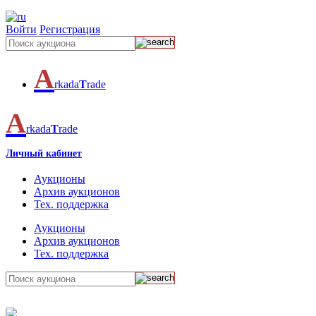
Войти
Регистрация
A
rkada
T
rade
A
rkada
T
rade
Личный кабинет
Аукционы
Архив аукционов
Тех. поддержка
Аукционы
Архив аукционов
Тех. поддержка