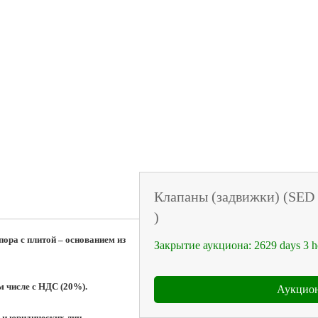
Клапаны (задвижки) (SED 
)
пора с плитой – основанием из 
Закрытие аукциона:
2629
days
3
h
м числе с НДС (20%).
Аукцион
 и юридических лиц.