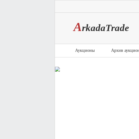
A
rkada
T
rade
Аукционы
Архив аукцио