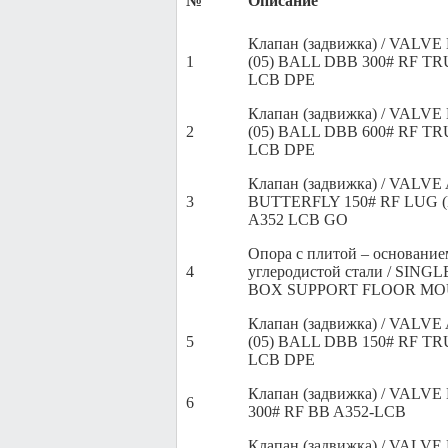
№
Описание
Клапан (задвижка) / VALVE
1
(05) BALL DBB 300# RF TR
LCB DPE
Клапан (задвижка) / VALVE
2
(05) BALL DBB 600# RF TR
LCB DPE
Клапан (задвижка) / VALV
3
BUTTERFLY 150# RF LUG 
A352 LCB GO
Опора с плитой – основание
4
углеродистой стали / SIN
BOX SUPPORT FLOOR M
Клапан (задвижка) / VALVE
5
(05) BALL DBB 150# RF TR
LCB DPE
Клапан (задвижка) / VALV
6
300# RF BB A352-LCB
Клапан (задвижка) / VALV