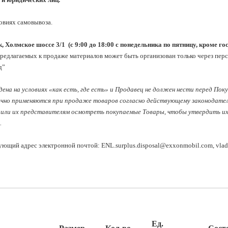
овиях самовывоза.

, Холмское шоссе 3/1  (с 9:00 до 18:00 с понедельника по пятницу, кроме г
редлагаемых к продаже материалов может быть организован только через пер
”

ена на условиях «как есть, где есть» и Продавец не должен нести перед Пок
ычно применяются при продаже товаров согласно действующему законодатель
или их представителям осмотреть покупаемые Товары, чтобы утвердить их к
 
дующий адрес электронной почтой: 
ENL.surplus.disposal@exxonmobil.com
, 
vla
Ед.