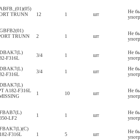
ABFB_(01)(05)
Не б
PORT TRUNN
12
1
шт
упот
 GBFB2(01)
Не б
 PORT TRUNN
2
1
шт
упот
E DBAK7(L)
Не б
3/4
1
шт
82-F316L
упот
E DBAK7(L)
Не б
3/4
1
шт
82-F316L
упот
E DBAK7(L)
T A182-F316L
Не б
1
10
шт
 MISSING
упот
 FBAB7(L)
Не б
1
1
шт
350-LF2
упот
 FBAK7(L)(C)
Не б
182-F316L
1
5
шт
упот