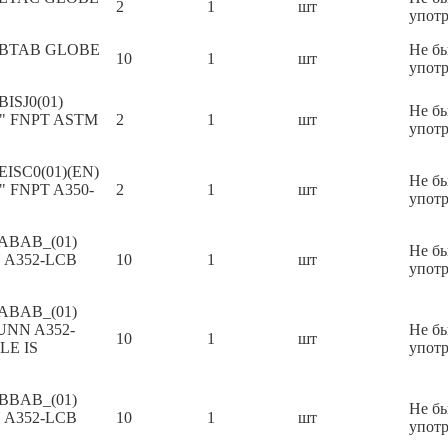
2
1
шт
упот
E BTAB GLOBE
Не б
10
1
шт
упот
BISJ0(01)
Не б
4" FNPT ASTM
2
1
шт
упот
EISC0(01)(EN)
Не б
" FNPT A350-
2
1
шт
упот
 ABAB_(01)
Не б
 A352-LCB
10
1
шт
упот
 ABAB_(01)
UNN A352-
Не б
10
1
шт
LE IS
упот
 BBAB_(01)
Не б
 A352-LCB
10
1
шт
упот