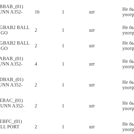
 BBAB_(01)
Не б
UNN A352-
16
1
шт
упот
E GBAB2 BALL
Не б
2
1
шт
 GO
упот
E GBAB2 BALL
Не б
2
1
шт
 GO
упот
 ABAB_(01)
Не б
UNN A352-
4
1
шт
упот
 DBAB_(01)
Не б
UNN A352-
2
1
шт
упот
 EBAC_(01)
Не б
RUNN A352-
2
1
шт
упот
 EBFC_(01)
Не б
ULL PORT
2
1
шт
упот