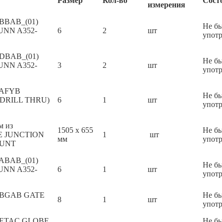
Размер
Кол-во
Сост
измерения
 BBAB_(01)
Не б
UNN A352-
6
2
шт
упот
 DBAB_(01)
Не б
UNN A352-
3
2
шт
упот
E AFYB
Не б
(DRILL THRU)
6
1
шт
упот
м из
1505 х 655
Не б
GLE JUNCTION
1
шт
мм
упот
OUNT
 ABAB_(01)
Не б
UNN A352-
6
1
шт
упот
E BGAB GATE
Не б
8
1
шт
упот
E ETAC GLOBE
Не б