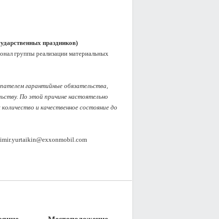
осударственных праздников)
сонал группы реализации материальных 
упателем гарантийные обязательства, 
ству. По этой причине настоятельно 
оличество и качественное состояние до 
dimir.yurtaikin@exxonmobil.com