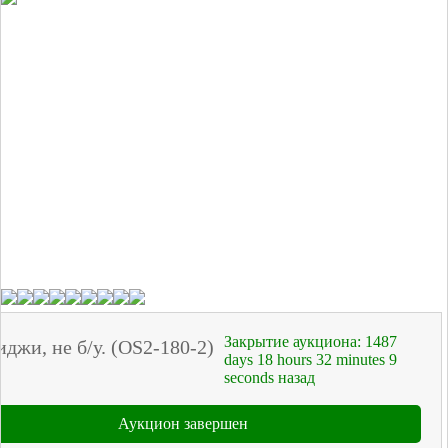
Закрытие аукциона:
1487
джи, не б/у. (OS2-180-2)
days
18
hours
32
minutes
9
seconds
назад
Аукцион завершен