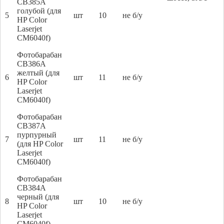
CB385A
голубой (для
5
шт
10
не б/у
HP Color
Laserjet
CM6040f)
Фотобарабан
CB386A
желтый (для
6
шт
11
не б/у
HP Color
Laserjet
CM6040f)
Фотобарабан
CB387A
пурпурный
7
шт
11
не б/у
(для HP Color
Laserjet
CM6040f)
Фотобарабан
CB384A
черный (для
8
шт
10
не б/у
HP Color
Laserjet
CM6040f)