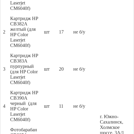
Laserjet
CM6040f)
Картридж HP
CB382A
желтый (для
2
шт
17
не б/у
HP Color
Laserjet
CM6040f)
Картридж HP
CB383A
пурпурный
3
шт
20
не б/у
(для HP Color
Laserjet
CM6040f)
Картридж HP
CB390A
черный (для
4
шт
11
не б/у
HP Color
Laserjet
г. Южно-
CM6040f)
Сахалинск,
Холмское
Фотобарабан
шоссе, 3А/1