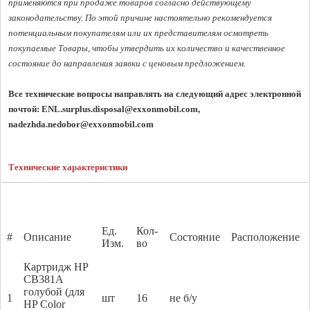
применяются при продаже товаров согласно действующему 
законодательству. По этой причине настоятельно рекомендуется 
потенциальным покупателям или их представителям осмотреть 
покупаемые Товары, чтобы утвердить их количество и качественное 
состояние до направления заявки с ценовым предложением. 
Все технические вопросы направлять на следующий адрес электронной 
почтой: ENL.surplus.disposal@exxonmobil.com, 
nadezhda.nedobor@exxonmobil.com
Технические характеристики
Ед.
Кол-
#
Описание
Состояние
Расположение
Изм.
во
Картридж HP
CB381A
голубой (для
1
шт
16
не б/у
HP Color