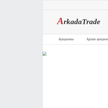
A
rkada
T
rade
Аукционы
Архив аукцио