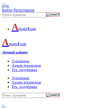
Войти
Регистрация
A
rkada
T
rade
A
rkada
T
rade
Личный кабинет
Аукционы
Архив аукционов
Тех. поддержка
Аукционы
Архив аукционов
Тех. поддержка