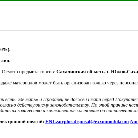
20%).
 лиц.
. Осмотр предмета торгов:
 Сахалинская область, г. Южно-Сахал
одаже материалов может быть организован только через персон
как есть, где есть» и Продавец не должен нести перед Покупате
огласно действующему законодательству. По этой причине наст
ть их количество и качественное состояние до направления за
лектронной почтой: 
ENL.surplus.disposal@exxonmobil.com
And