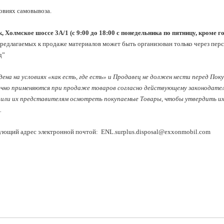
овиях самовывоза.

 Холмское шоссе 3А/1 (с 9:00 до 18:00 с понедельника по пятницу, кроме 
редлагаемых к продаже материалов может быть организован только через пер
”

ена на условиях «как есть, где есть» и Продавец не должен нести перед Пок
ычно применяются при продаже товаров согласно действующему законодатель
или их представителям осмотреть покупаемые Товары, чтобы утвердить их к
 
ующий адрес электронной почтой:  
ENL.surplus.disposal@exxonmobil.com 