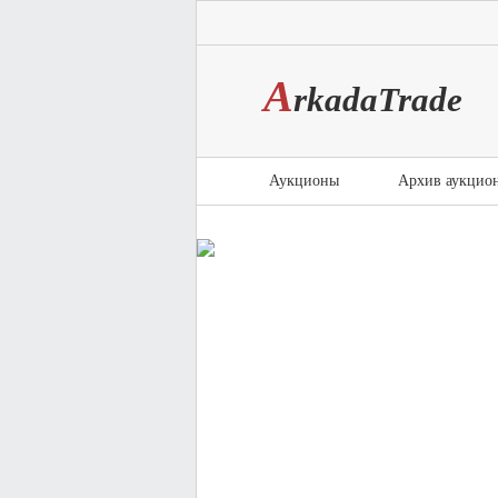
A
rkada
T
rade
Аукционы
Архив аукцио