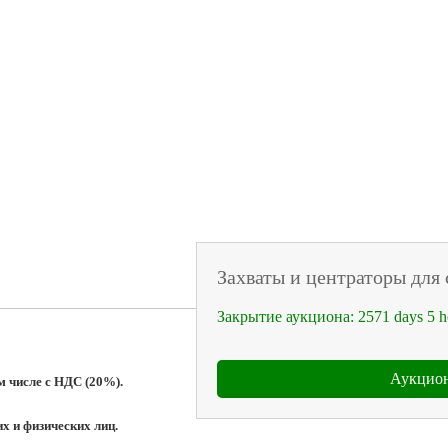
Захваты и центраторы для 
Закрытие аукциона:
2571
days
5
h
Аукцион
м числе с НДС (20%).
х и физических лиц.