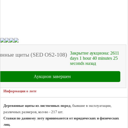
Закрытие аукциона:
2611
янные щиты (SED OS2-108)
days
1
hour
40
minutes
25
seconds
назад
Аукцион завершен
Информация о лоте
Деревянные щиты из лиственных пород
, бывшие в эксплуатации, 
Ставки по данному лоту принимаются от юридических и физических 
лиц.