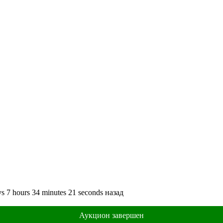
ys
7
hours
34
minutes
21
seconds
назад
Аукцион завершен