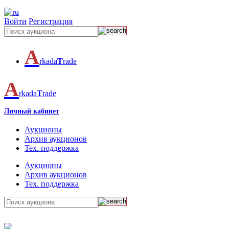
Войти
Регистрация
A
rkada
T
rade
A
rkada
T
rade
Личный кабинет
Аукционы
Архив аукционов
Тех. поддержка
Аукционы
Архив аукционов
Тех. поддержка