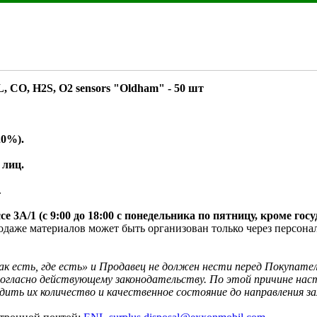
O, H2S, O2 sensors "Oldham" - 50 шт

20%).
 лиц.


е 3A/1 (с 9:00 до 18:00 с понедельника по пятницу, кроме го
одаже материалов может быть организован только через персон
как есть, где есть» и Продавец не должен нести перед Покупате
огласно действующему законодательству. По этой причине наст
ть их количество и качественное состояние до направления за