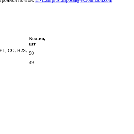
тронной почтой: 
Кол-во,
шт
L, CO, H2S,
50
49