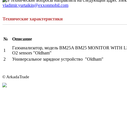
Все технические вопросы направлять на следующий адрес элек
vladimir.yurtaikin@exxonmobil.com
Технические характеристики
№
Описание
Газоанализатор, модель BM25A BM25 MONITOR WITH LE
1
O2 sensors "Oldham"
2
Универсальное зарядное устройство "Oldham"
© ArkadaTrade